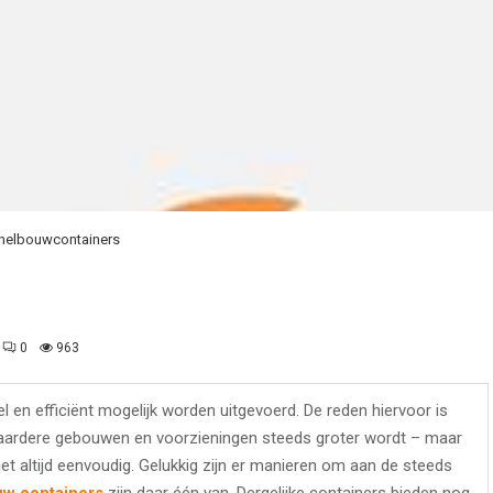
nelbouwcontainers
0
963
n efficiënt mogelijk worden uitgevoerd. De reden hiervoor is
baardere gebouwen en voorzieningen steeds groter wordt – maar
iet altijd eenvoudig. Gelukkig zijn er manieren om aan de steeds
uw containers
zijn daar één van. Dergelijke containers bieden nog