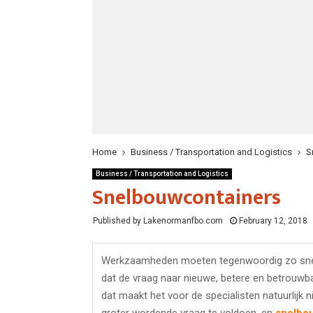
Home
Business / Transportation and Logistics
S
Business / Transportation and Logistics
Snelbouwcontainers
Published by Lakenormanfbo.com
February 12, 2018
Werkzaamheden moeten tegenwoordig zo snel e
dat de vraag naar nieuwe, betere en betrouw
dat maakt het voor de specialisten natuurlijk n
groter wordende vraag te voldoen, en
snelbo