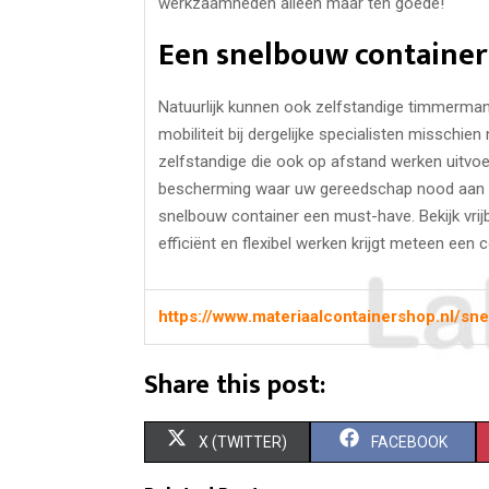
werkzaamheden alleen maar ten goede!
Een snelbouw container 
Natuurlijk kunnen ook zelfstandige timmermann
mobiliteit bij dergelijke specialisten misschien
zelfstandige die ook op afstand werken uitvoert
bescherming waar uw gereedschap nood aan he
snelbouw container een must-have. Bekijk vrij
efficiënt en flexibel werken krijgt meteen een
https://www.materiaalcontainershop.nl/sn
Share this post:
S
S
X (TWITTER)
FACEBOOK
H
H