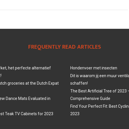
FREQUENTLY READ ARTICLES
et, het perfecte alternatief
Hondenvoer met insecten
!
Dit is waarom jij een muur venti
utch groceries at the Dutch Expat
schaffen!
The Best Artificial Tree of 2023 
ew Dance Mats Evaluated in
Comprehensive Guide
Find Your Perfect Fit: Best Cycli
st Teak TV Cabinets for 2023
2023