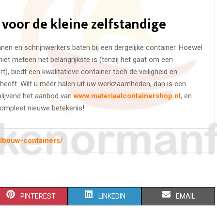
voor de kleine zelfstandige
en en schrijnwerkers baten bij een dergelijke container. Hoewel
 niet meteen het belangrijkste is (tenzij het gaat om een
), biedt een kwalitatieve container toch de veiligheid en
eft. Wilt u méér halen uit uw werkzaamheden, dan is een
blijvend het aanbod van
www.materiaalcontainershop.nl
, en
 compleet nieuwe betekenis!
elbouw-containers/
S
S
S
PINTEREST
LINKEDIN
EMAIL
H
H
H