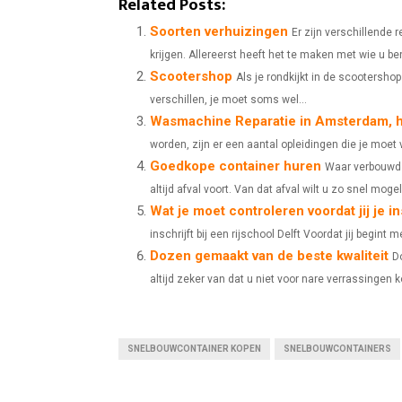
Related Posts:
A
A
Soorten verhuizingen
Er zijn verschillende
krijgen. Allereerst heeft het te maken met wie u ben
R
R
Scootershop
Als je rondkijkt in de scootersho
E
E
verschillen, je moet soms wel...
Wasmachine Reparatie in Amsterdam, h
O
O
worden, zijn er een aantal opleidingen die je moet v
N
N
Goedkope container huren
Waar verbouwd 
altijd afval voort. Van dat afval wilt u zo snel mogeli
Wat je moet controleren voordat jij je ins
inschrijft bij een rijschool Delft Voordat jij begint m
Dozen gemaakt van de beste kwaliteit
D
altijd zeker van dat u niet voor nare verrassingen k
SNELBOUWCONTAINER KOPEN
SNELBOUWCONTAINERS