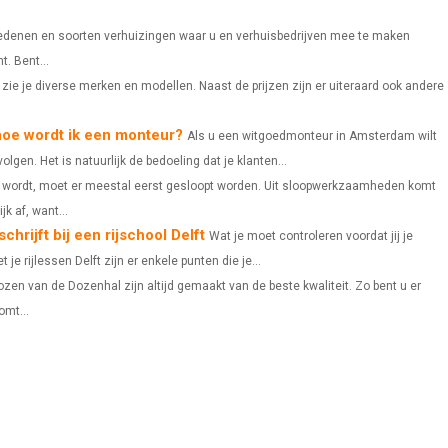
A
A
A
 redenen en soorten verhuizingen waar u en verhuisbedrijven mee te maken
t. Bent...
R
R
R
p zie je diverse merken en modellen. Naast de prijzen zijn er uiteraard ook andere
E
E
E
oe wordt ik een monteur?
O
O
O
Als u een witgoedmonteur in Amsterdam wilt
olgen. Het is natuurlijk de bedoeling dat je klanten...
N
N
N
wordt, moet er meestal eerst gesloopt worden. Uit sloopwerkzaamheden komt
jk af, want...
chrijft bij een rijschool Delft
Wat je moet controleren voordat jij je
et je rijlessen Delft zijn er enkele punten die je...
ozen van de Dozenhal zijn altijd gemaakt van de beste kwaliteit. Zo bent u er
omt...