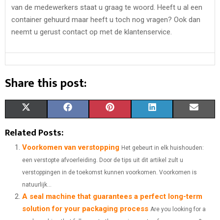
van de medewerkers staat u graag te woord. Heeft u al een
container gehuurd maar heeft u toch nog vragen? Ook dan
neemt u gerust contact op met de klantenservice.
Share this post:
S
S
S
S
S
X
F
P
L
E
H
H
H
H
H
(
A
I
I
M
Related Posts:
A
A
A
A
A
T
C
N
N
A
Voorkomen van verstopping
Het gebeurt in elk huishouden:
een verstopte afvoerleiding. Door de tips uit dit artikel zult u
R
R
R
R
R
W
E
T
K
I
verstoppingen in de toekomst kunnen voorkomen. Voorkomen is
E
E
E
E
E
I
B
E
E
L
natuurlijk...
A seal machine that guarantees a perfect long-term
O
O
O
O
O
T
O
R
D
solution for your packaging process
Are you looking for a
N
N
N
N
N
T
O
E
I