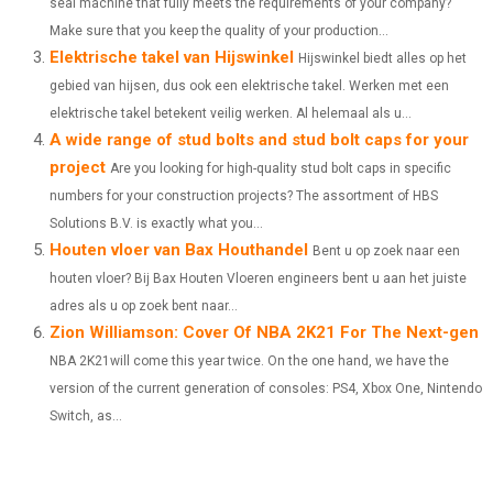
seal machine that fully meets the requirements of your company?
E
K
S
N
Make sure that you keep the quality of your production...
Elektrische takel van Hijswinkel
Hijswinkel biedt alles op het
R
T
gebied van hijsen, dus ook een elektrische takel. Werken met een
)
elektrische takel betekent veilig werken. Al helemaal als u...
A wide range of stud bolts and stud bolt caps for your
project
Are you looking for high-quality stud bolt caps in specific
numbers for your construction projects? The assortment of HBS
Solutions B.V. is exactly what you...
Houten vloer van Bax Houthandel
Bent u op zoek naar een
houten vloer? Bij Bax Houten Vloeren engineers bent u aan het juiste
adres als u op zoek bent naar...
Zion Williamson: Cover Of NBA 2K21 For The Next-gen
NBA 2K21will come this year twice. On the one hand, we have the
version of the current generation of consoles: PS4, Xbox One, Nintendo
Switch, as...