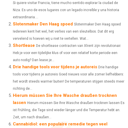
Si quiere visitar Francia, tiene mucho sentido explorar la ciudad de
R
R
R
R
R
W
E
T
K
I
Niza. Es uno de esos lugares con un legado increíble y una historia
E
E
E
E
E
I
B
E
E
L
extraordinaria....
Slotenmaker Den Haag spoed
O
O
O
O
O
T
O
R
Slotenmaker Den Haag spoed
D
Iedereen kent het wel, het verlies van een sleutelbos. Dat dit erg
N
N
N
N
N
T
O
E
I
vervelend is hoeven wij u niet te vertellen. Wat...
Shortlease
E
K
S
N
De shortlease contracten van Xlrent zijn revolutionair.
Heb je voor een tijdelijke klus of voor een relatief korte periode een
R
T
auto nodig? Dan lease je...
)
Drie handige tools voor tijdens je autoreis
Drie handige
tools voor tijdens je autoreis Goed nieuws voor alle zomer liefhebbers:
het wordt steeds warmer buiten! De temperaturen stijgen steeds meer
richting de...
Hierum müssen Sie Ihre Wasche draußen trocknen
lassen
Hierum müssen Sie Ihre Wasche draußen trocknen lassen Es
ist Frühling, die Tage sind wieder länger und die Temperatur hebt an.
Zeit, um nach draußen...
Cannabidiol: een populaire remedie tegen veel