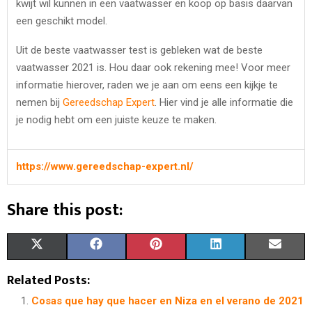
kwijt wil kunnen in een vaatwasser en koop op basis daarvan
een geschikt model.
Uit de beste vaatwasser test is gebleken wat de beste
vaatwasser 2021 is. Hou daar ook rekening mee! Voor meer
informatie hierover, raden we je aan om eens een kijkje te
nemen bij
Gereedschap Expert
. Hier vind je alle informatie die
je nodig hebt om een juiste keuze te maken.
https://www.gereedschap-expert.nl/
Share this post:
S
S
S
S
S
X
F
P
L
E
H
H
H
H
H
(
A
I
I
M
Related Posts:
A
A
A
A
A
T
C
N
N
A
Cosas que hay que hacer en Niza en el verano de 2021