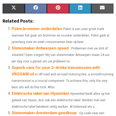
S
S
S
S
S
X
F
P
L
E
H
H
H
H
H
(
A
I
I
M
Related Posts:
A
A
A
A
A
T
C
N
N
A
Polini brommer onderdelen
Polini is een zeer groot merk
wanneer het gaat om brommer en scooter onderdelen. Polini gaat al
R
R
R
R
R
W
E
T
K
I
jarenlang mee en weet consumenten keer op keer...
E
E
E
E
E
I
B
E
E
L
Slotenmaker Antwerpen spoed
Problemen met uw slot of
O
O
O
O
O
sleutels? Geen zorgen! Wij van slotenmaker Antwerpen staan 24 uur
T
O
R
D
per dag voor u paraat om uw probleem te...
N
N
N
N
N
T
O
E
I
Superb care for your 2-stroke transmission with
VROOAM oil
E
K
S
N
In off-road and on-road motorcycles, a smooth-running
transmission is a crucial component. To achieve this, only the very
R
T
best oils will do the trick. After...
)
Elektrische takel van Hijswinkel
Hijswinkel biedt alles op het
gebied van hijsen, dus ook een elektrische takel. Werken met een
elektrische takel betekent veilig werken. Al helemaal als u...
Slotenmaker Amsterdam goedkoop
Op zoek naar een