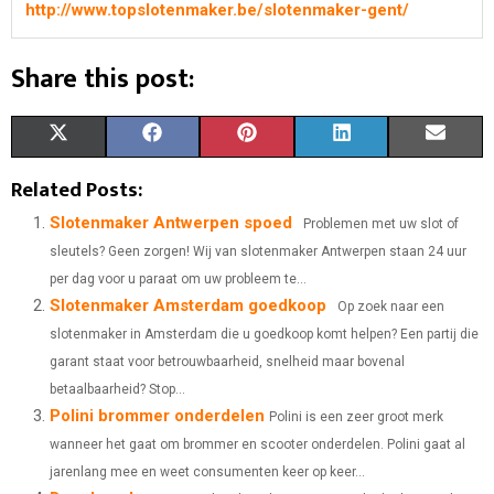
http://www.topslotenmaker.be/slotenmaker-gent/
Share this post:
S
S
S
S
S
X
F
P
L
E
H
H
H
H
H
(
A
I
I
M
Related Posts:
A
A
A
A
A
T
C
N
N
A
Slotenmaker Antwerpen spoed
Problemen met uw slot of
sleutels? Geen zorgen! Wij van slotenmaker Antwerpen staan 24 uur
R
R
R
R
R
W
E
T
K
I
per dag voor u paraat om uw probleem te...
E
E
E
E
E
I
B
E
E
L
Slotenmaker Amsterdam goedkoop
Op zoek naar een
O
O
O
O
O
slotenmaker in Amsterdam die u goedkoop komt helpen? Een partij die
T
O
R
D
garant staat voor betrouwbaarheid, snelheid maar bovenal
N
N
N
N
N
T
O
E
I
betaalbaarheid? Stop...
Polini brommer onderdelen
E
K
S
N
Polini is een zeer groot merk
wanneer het gaat om brommer en scooter onderdelen. Polini gaat al
R
T
jarenlang mee en weet consumenten keer op keer...
)